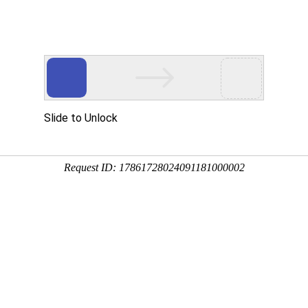
物管理】【突发环境事件应急预案】【建设项目竣工验收报告】【环境影响评价报告】
服务项目
项目公示