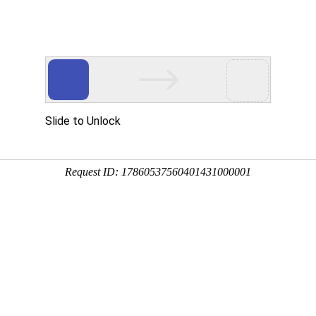
物管理】【突发环境事件应急预案】【建设项目竣工验收报告】【环境影响评价报告】
服务项目
项目公示